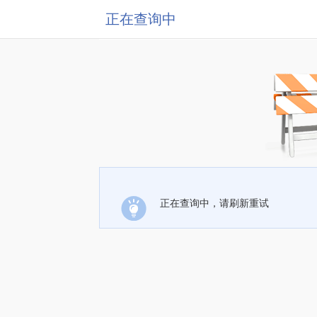
正在查询中
正在查询中，请刷新重试