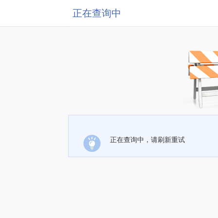
正在查询中
正在查询中，请刷新重试