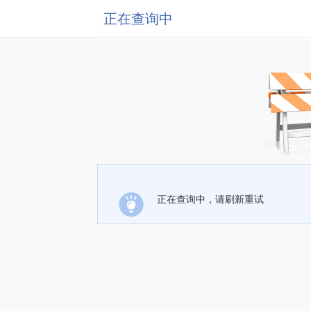
正在查询中
正在查询中，请刷新重试