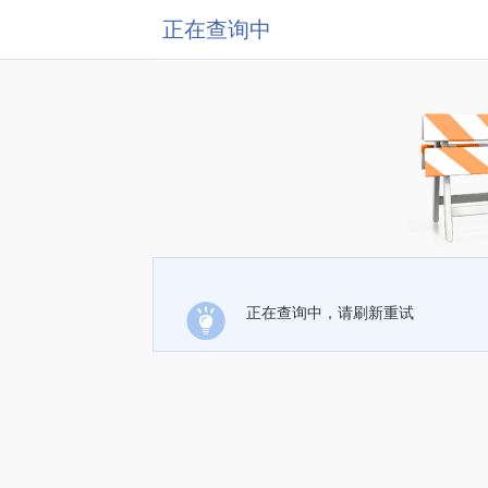
正在查询中
正在查询中，请刷新重试